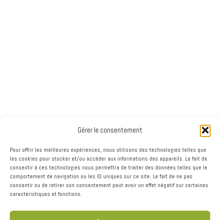
Le créneau d'excellence pour les manufacturiers du
bâtiment de bois et de produits de bois d’apparence du
Québec
Gérer le consentement
Joignez le réseau innovant de la
Pour offrir les meilleures expériences, nous utilisons des technologies telles que
les cookies pour stocker et/ou accéder aux informations des appareils. Le fait de
filière bois du Québec
consentir à ces technologies nous permettra de traiter des données telles que le
comportement de navigation ou les ID uniques sur ce site. Le fait de ne pas
consentir ou de retirer son consentement peut avoir un effet négatif sur certaines
Devenez membre et joignez les manufacturiers de matériaux
caractéristiques et fonctions.
et de produits en bois destinés à la construction
résidentielle, commerciale et industrielle du Québec. Notre
communauté inclut les fournisseurs, les centres de formation