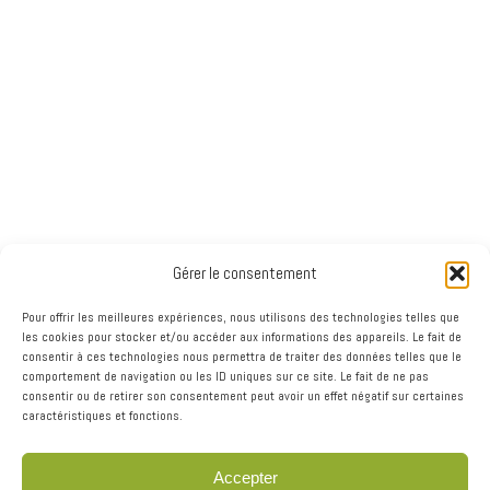
Le créneau d'excellence pour les manufacturiers du
bâtiment de bois et de produits de bois d’apparence du
Québec
Gérer le consentement
Joignez le réseau innovant de la
Pour offrir les meilleures expériences, nous utilisons des technologies telles que
les cookies pour stocker et/ou accéder aux informations des appareils. Le fait de
filière bois du Québec
consentir à ces technologies nous permettra de traiter des données telles que le
comportement de navigation ou les ID uniques sur ce site. Le fait de ne pas
consentir ou de retirer son consentement peut avoir un effet négatif sur certaines
Devenez membre et joignez les manufacturiers de matériaux
caractéristiques et fonctions.
et de produits en bois destinés à la construction
résidentielle, commerciale et industrielle du Québec. Notre
communauté inclut les fournisseurs, les centres de formation
Accepter
et de recherche, les équipementiers et les organismes de