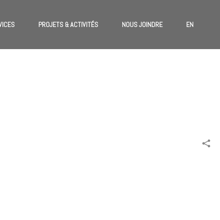
VICES
PROJETS & ACTIVITÉS
NOUS JOINDRE
EN
ACCUEIL
»
PORTFOLIOS
»
FINITEC